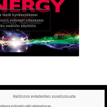
a tästä hyväksyäksesi
ointi evästeet ottaaksesi
än sisällön käyttöön
Hallinnoi evästeiden suostumusta
> Ota yhteyttä
> Eväste ja tietosuojaseloste
millaisia evästeitä sallit tallennettavan.