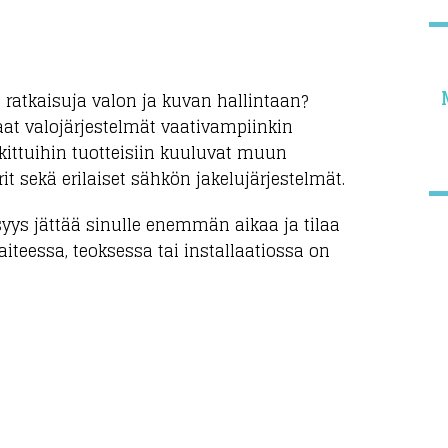
 ratkaisuja valon ja kuvan hallintaan?
t valojärjestelmät vaativampiinkin
alkittuihin tuotteisiin kuuluvat muun
 sekä erilaiset sähkön jakelujärjestelmät.
syys jättää sinulle enemmän aikaa ja tilaa
aiteessa, teoksessa tai installaatiossa on