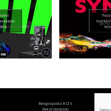
ksesi
Pain
taaksesi
markkin
töön
täm
Renginpolku 8 LT 5
00410 Helsinki
Valitse 