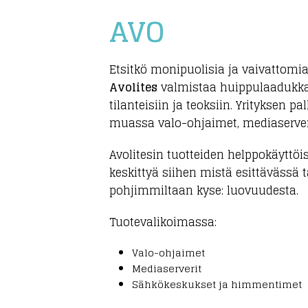
AVO
Etsitkö monipuolisia ja vaivattomia
Avolites
valmistaa huippulaadukkaa
tilanteisiin ja teoksiin. Yrityksen p
muassa valo-ohjaimet, mediaserverit
Avolitesin tuotteiden helppokäyttöi
keskittyä siihen mistä esittävässä t
pohjimmiltaan kyse: luovuudesta.
Tuotevalikoimassa:
Valo-ohjaimet
Mediaserverit
Sähkökeskukset ja himmentimet